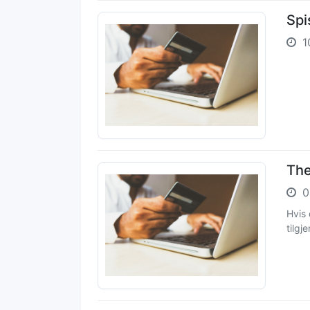
Sp
1
The
0
Hvis 
tilgj