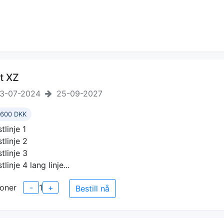
t XZ
3-07-2024
25-09-2027
 600 DKK
tlinje 1
stlinje 2
stlinje 3
tlinje 4 lang linje...
oner
-
1
+
Bestill nå