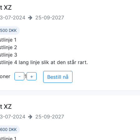
t XZ
3-07-2024
25-09-2027
 500 DKK
tlinje 1
stlinje 2
stlinje 3
tlinje 4 lang linje slik at den står rart.
oner
-
1
+
Bestill nå
t XZ
3-07-2024
25-09-2027
 600 DKK
tlinje 1