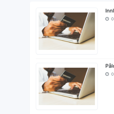
Inn
0
Pål
0