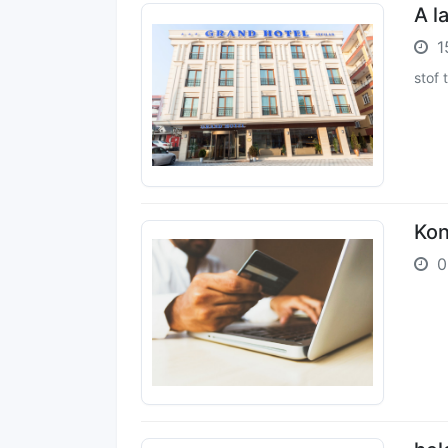
A l
1
stof t
Kon
0