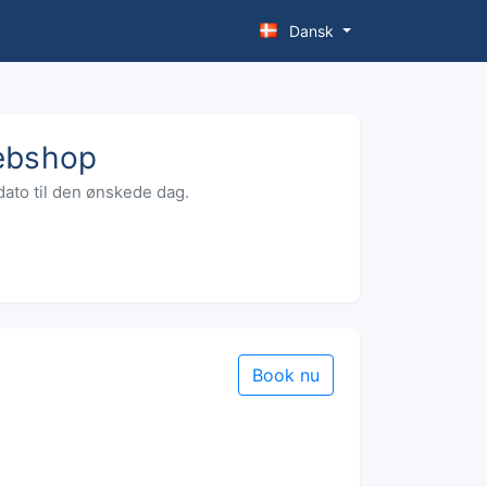
Dansk
ebshop
dato til den ønskede dag.
Book nu