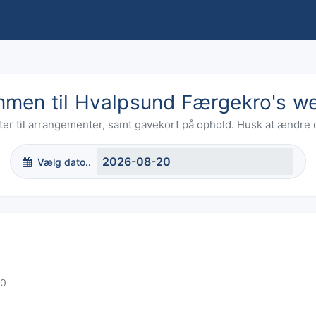
mmen til Hvalpsund Færgekro's w
etter til arrangementer, samt gavekort på ophold. Husk at ændre 
Vælg dato..
00