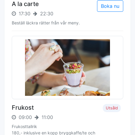
A la carte
Boka nu
17:30
22:30
Beställ läckra rätter från vår meny.
Frukost
Utsåld
09:00
11:00
Frukosttallrik
180,- inklusive en kopp bryggkaffe/te och