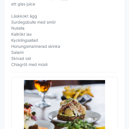
ett glas juice
Läskkokt ägg
Surdegsbulle med smör
Nutella
Kallrökt lax
Kycklingsallad
Honungsmarinerad skinka
Salami
Skivad ost
Chiagröt med müsli