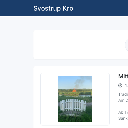
Svostrup Kro
Mit
1
Trad
Am Di
Ab 17
Sank