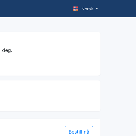
Norsk
l deg.
Bestill nå